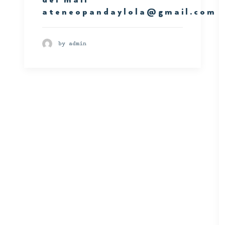
ateneopandaylola@gmail.com
by admin