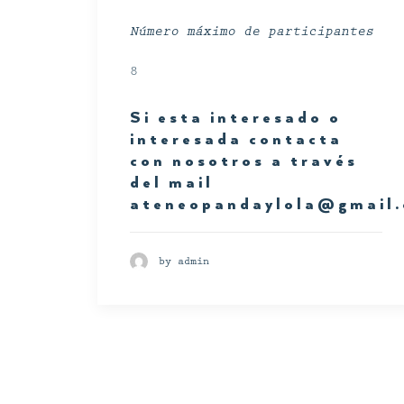
Número máximo de participantes
8
Si esta interesado o
interesada contacta
con nosotros a través
del mail
ateneopandaylola@gmail
by admin