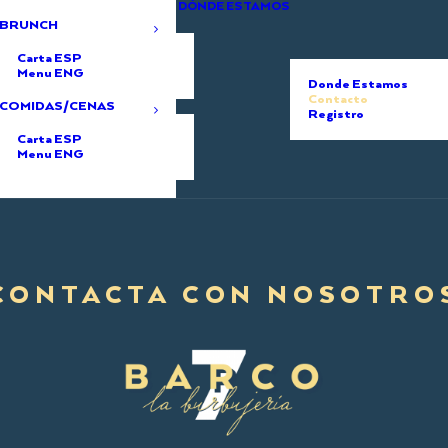
DÓNDE ESTAMOS
BRUNCH
Carta ESP
Menu ENG
Donde Estamos
Contacto
COMIDAS/CENAS
Registro
Carta ESP
Menu ENG
CONTACTA CON NOSOTRO