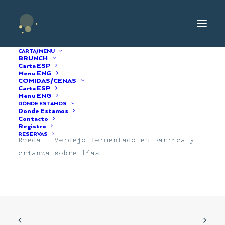
CARTA/MENU
BRUNCH
Carta ESP
Menu ENG
COMIDAS/CENAS
Limousin 2019
Carta ESP
Menu ENG
DÓNDE ESTAMOS
Donde Estamos
24/09/2021
|
BY
ADMIN
Contacto
Registro
RESERVAS
Rueda – Verdejo fermentado en barrica y
crianza sobre lías