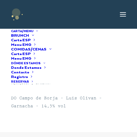
CARTA/MENU
BRUNCH
Carta ESP
Menu ENG
COMIDAS/CENAS
Luis Oliván Ainzon
Carta ESP
Menu ENG
DÓNDE ESTAMOS
2018
Donde Estamos
Contacto
Registro
RESERVAS
16/09/2021
|
BY
ADMIN
DO Campo de Borja – Luis Olivan –
Garnacha – 14,5% vol