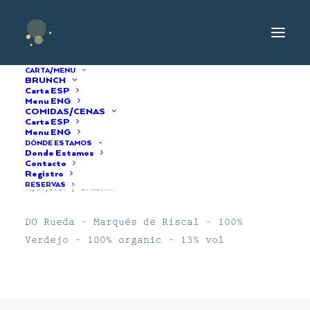
CARTA/MENU
BRUNCH
Carta ESP
Menu ENG
COMIDAS/CENAS
Marques de Riscal
Carta ESP
Menu ENG
DÓNDE ESTAMOS
Verdejo 2020
Donde Estamos
Contacto
Registro
RESERVAS
16/09/2021
|
BY
ADMIN
DO Rueda – Marqués de Riscal – 100%
Verdejo – 100% organic – 13% vol