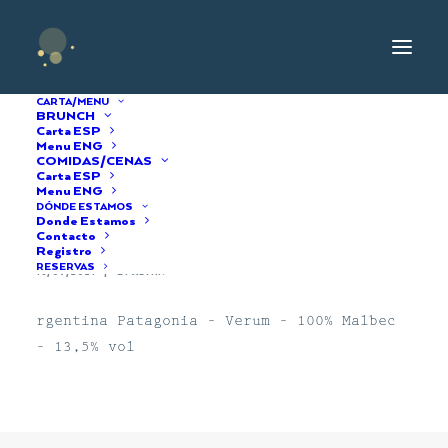
CARTA/MENU
BRUNCH
Carta ESP
Menu ENG
COMIDAS/CENAS
Verum Malbec
Carta ESP
Menu ENG
DÓNDE ESTAMOS
Clásico 2017
Donde Estamos
Contacto
Registro
RESERVAS
16/09/2021
|
BY
ADMIN
rgentina Patagonia – Verum – 100% Malbec
– 13,5% vol