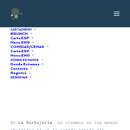
CARTA/MENU
BRUNCH
Carta ESP
Menu ENG
COMIDAS/CENAS
Carta ESP
Menu ENG
DÓNDE ESTAMOS
Donde Estamos
NUESTRO MENÚ
Contacto
Registro
RESERVAS
En
La Burbujería
, no creemos en los menús