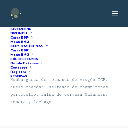
CARTA/MENU
BRUNCH
Carta ESP
Menu ENG
COMIDAS/CENAS
“St Patrick”
Carta ESP
Menu ENG
DÓNDE ESTAMOS
Donde Estamos
14/06/2021
|
BY
ADMIN
Contacto
Registro
RESERVAS
Hamburguesa de ternasco de Aragón IGP,
queso cheddar, salteado de champiñones
portobello, salsa de cerveza Guinness,
tomate y lechuga