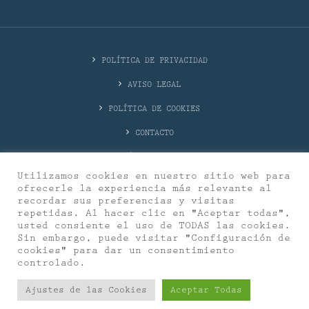
POLÍTICA DE PRIVACIDAD
AVISO LEGAL
POLÍTICA DE COOKIES
CONTACTO
DÓNDE ESTAMOS
Utilizamos cookies en nuestro sitio web para
ofrecerle la experiencia más relevante al
recordar sus preferencias y visitas
repetidas. Al hacer clic en "Aceptar todas",
usted consiente el uso de TODAS las cookies.
Sin embargo, puede visitar "Configuración de
© 2026 La Burbujería. All rights reserved
cookies" para dar un consentimiento
controlado.
Ajustes de las Cookies
Aceptar Todas