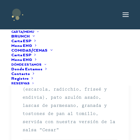
CARTA/MENU
BRUNCH
Carta ESP
Menu ENG
COMIDAS/CENAS
Carta ESP
Menu ENG
DÓNDE ESTAMOS
“Cesarión”
Donde Estamos
Contacto
Registro
Mezcla de lechugas amargas
RESERVAS
(escarola, radicchio, friseé y
endivia), pato azulón asado,
lascas de parmesano, granada y
tostones de pan al tomillo,
servida con nuestra versión de la
salsa “Cesar”